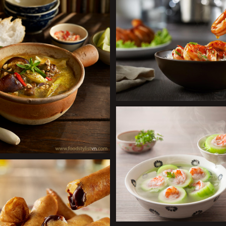
+
+
+
+