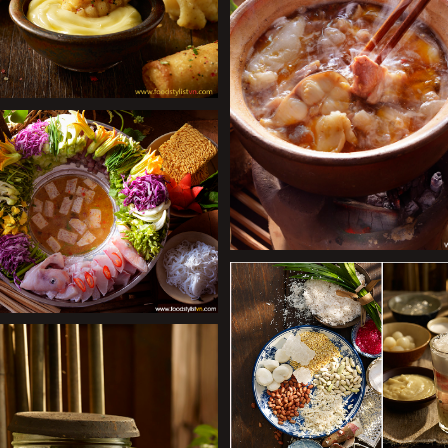
+
+
+