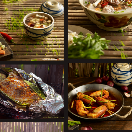
+
+
+