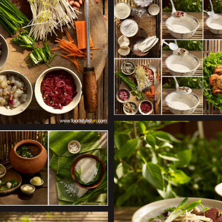
+
+
+
+