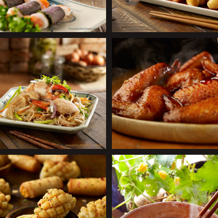
+
+
+