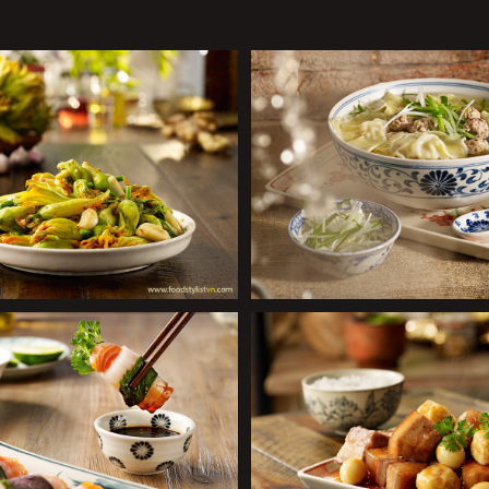
+
+
+
+