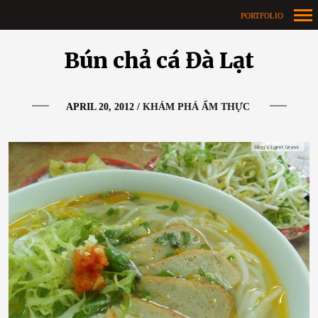
PORTFOLIO
Primary
Bún chả cá Đà Lạt
Navigation
APRIL 20, 2012
/
KHÁM PHÁ ẨM THỰC