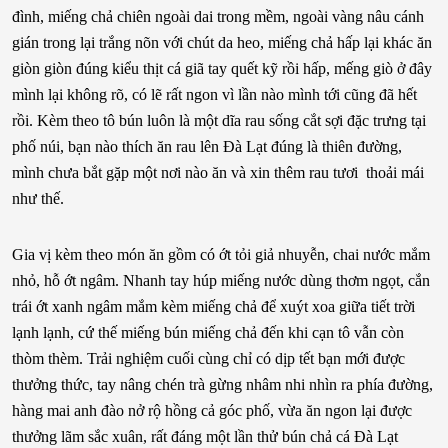
đình, miếng chả chiên ngoài dai trong mềm, ngoài vàng nâu cánh
gián trong lại trắng nõn với chút da heo, miếng chả hấp lại khác ăn
giòn giòn đúng kiểu thịt cá giã tay quết kỹ rồi hấp, mếng giò ở đây
mình lại không rõ, có lẽ rất ngon vì lần nào mình tới cũng đã hết
rồi. Kèm theo tô bún luôn là một dĩa rau sống cắt sợi đặc trưng tại
phố núi, bạn nào thích ăn rau lên Đà Lạt đúng là thiên đường,
mình chưa bắt gặp một nơi nào ăn và xin thêm rau tươi thoải mái
như thế.
Gia vị kèm theo món ăn gồm có ớt tỏi giả nhuyễn, chai nước mắm
nhỏ, hỗ ớt ngâm. Nhanh tay húp miếng nước dùng thơm ngọt, cắn
trái ớt xanh ngâm mắm kèm miếng chả để xuýt xoa giữa tiết trời
lạnh lạnh, cứ thế miếng bún miếng chả đến khi cạn tô vẫn còn
thòm thèm. Trải nghiệm cuối cùng chỉ có dịp tết bạn mới được
thưởng thức, tay nâng chén trà gừng nhâm nhi nhìn ra phía đường,
hàng mai anh đào nở rộ hồng cả góc phố, vừa ăn ngon lại được
thưởng lãm sắc xuân, rất đáng một lần thử bún chả cá Đà Lạt