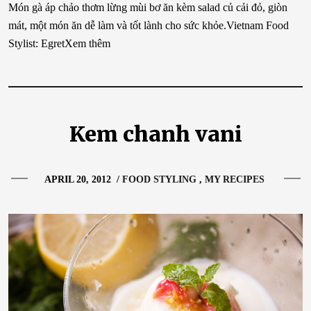
Món gà áp chảo thơm lừng mùi bơ ăn kèm salad củ cải đỏ, giòn
mát, một món ăn dễ làm và tốt lành cho sức khỏe.Vietnam Food
Stylist: EgretXem thêm
Kem chanh vani
APRIL 20, 2012
/
FOOD STYLING
MY RECIPES