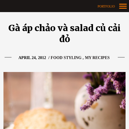
PORTFOLIO
Primary
Navigation
Gà áp chảo và salad củ cải
đỏ
APRIL 24, 2012
/
FOOD STYLING
MY RECIPES