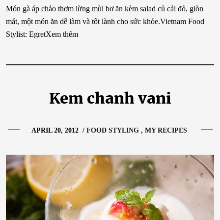
Món gà áp chảo thơm lừng mùi bơ ăn kèm salad củ cải đỏ, giòn
mát, một món ăn dễ làm và tốt lành cho sức khỏe.Vietnam Food
Stylist: EgretXem thêm
Kem chanh vani
APRIL 20, 2012
/
FOOD STYLING
MY RECIPES