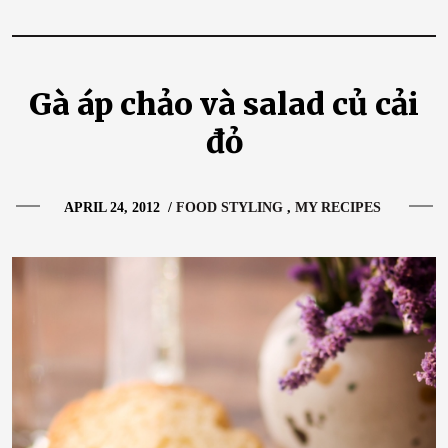
Gà áp chảo và salad củ cải
đỏ
APRIL 24, 2012
/
FOOD STYLING
MY RECIPES