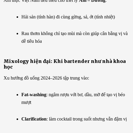
Ẩm thực Việt Nam tiêu biểu cho triết lý
Âm – Dương
:
Hải sản (tính hàn) đi cùng gừng, sả, ớt (tính nhiệt)
Rau thơm không chỉ tạo mùi mà còn giúp cân bằng vị và
dễ tiêu hóa
Mixology hiện đại: Khi bartender như nhà khoa
học
Xu hướng đồ uống 2024–2026 tập trung vào:
Fat-washing
: ngâm rượu với bơ, dầu, mỡ để tạo vị béo
mượt
Clarification
: làm cocktail trong suốt nhưng vẫn đậm vị