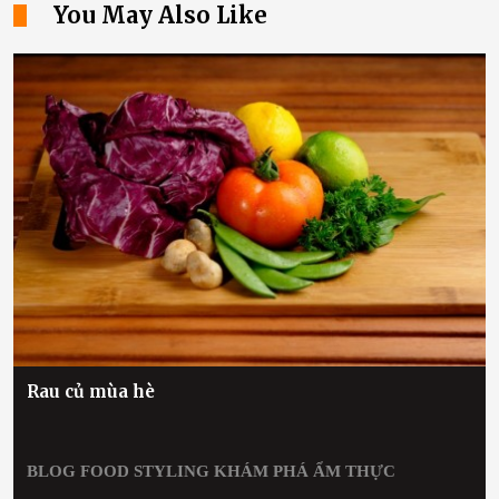
You May Also Like
Rau củ mùa hè
BLOG
FOOD STYLING
KHÁM PHÁ ẨM THỰC