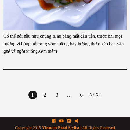
Có thể nói hầu như chúng ta ăn bằng mắt đầu tiên, trước khi mọi
hương vị bùng nổ trong vòm miệng hay hương thơm kéo bạn vào
ghế và ngồi xuốngXem thêm
1
2
3
…
6
NEXT
Facebook
Youtube
Instagram
Blog
Copyright 2015
Vietnam Food Stylist
| All Rights Reserved