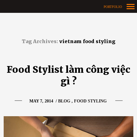
PORTFOLIO
Primary
Navigation
Tag Archives:
vietnam food styling
Food Stylist làm công việc
gì ?
MAY 7, 2014
/
BLOG
FOOD STYLING